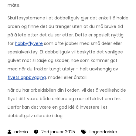
måte.
Skuffesystemene i et dobbeltgulv gjør det enkelt å holde
orden og finne det du trenger uten at du må bruke tid
på å lete etter det du ser etter. Dette er spesielt nyttig
for
hobbyflyvere
som ofte jobber med små deler eller
spesialverktøy. Et dobbeltgulv vil beskytte det vanligee
gulvet mot slitasje og skader, noe som kommer got
med når du frakter tungt utstyr – helt uavhengig av
flyets oppbygging
, modell eller årstall.
Når du har arbeidsbilen din i orden, vil det å vedlikeholde
flyet ditt være både enklere og mer effektivt enn før.
Derfor kan det være en god idé å investere i et
dobbeltgulv allerede i dag.
2nd januar 2025
Legendariske