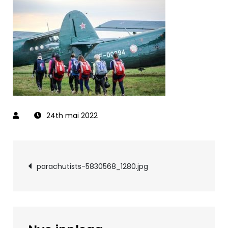
24th mai 2022
Innleggsnavigerin
parachutists-5830568_1280.jpg