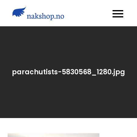
Skip
to
Nakshop.no
content
parachutists-5830568_1280.jpg