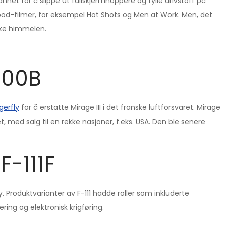
annet for å slippe ut fallskjermhoppere og fylle drivstoff på
llywood-filmer, for eksempel Hot Shots og Men at Work. Men, det
iske himmelen.
000B
agerfly
for å erstatte Mirage III i det franske luftforsvaret. Mirage
et, med salg til en rekke nasjoner, f.eks. USA. Den ble senere
-111F
 Produktvarianter av F-111 hadde roller som inkluderte
ing og elektronisk krigføring.