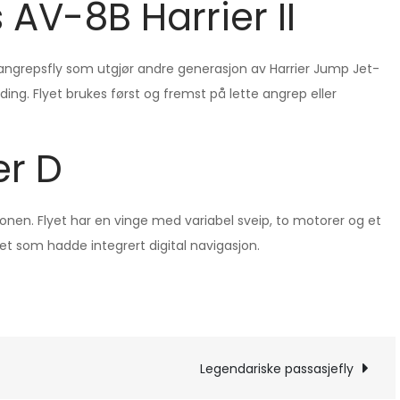
AV-8B Harrier II
angrepsfly som utgjør andre generasjon av Harrier Jump Jet-
anding. Flyet brukes først og fremst på lette angrep eller
er D
nionen. Flyet har en vinge med variabel sveip, to motorer og et
et som hadde integrert digital navigasjon.
ng
Legendariske passasjefly