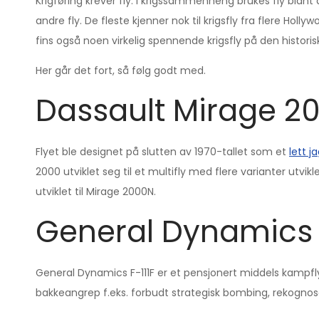
Krigføring krever fly. I krigssammenheng brukes fly blant 
andre fly. De fleste kjenner nok til krigsfly fra flere Ho
fins også noen virkelig spennende krigsfly på den histor
Her går det fort, så følg godt med.
Dassault Mirage 2
Flyet ble designet på slutten av 1970-tallet som et
lett j
2000 utviklet seg til et multifly med flere varianter utvikl
utviklet til Mirage 2000N.
General Dynamics F
General Dynamics F-111F er et pensjonert middels kampfly.
bakkeangrep f.eks. forbudt strategisk bombing, rekognoser