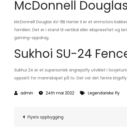
McDonnell Douglas 
McDonnell Douglas AV-8B Harrier II er et enmotors bakke
familien. Det er i stand til vertikal eller ekspressfart og l
gaming-oppdrag.
Sukhoi SU-24 Fenc
Sukhui 24 er et supersonisk angrepsfly utviklet i Sovjetu
oppsett for mannskapet på to. Det var det første krigsfly
24th mai 2022
Legendariske fly
Innleggsnavigeri
Flyets oppbygging