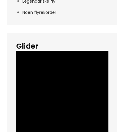
Legendariske fly
Noen flyrekorder
Glider